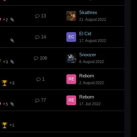
Skathrex
13
21. August 2022
2
El Cid
14
17. August 2022
Snoozer
106
8. August 2022
3
Reborn
1
2. August 2022
3
Reborn
77
17. Juli 2022
5
1