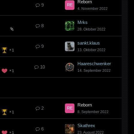
Reborn
9
4. November 2022
Mrks
8
28. Oktober 2022
sankt.klaus
9
13. Oktober 2022
1
Haareschwenker
10
14. September 2022
1
Reborn
2
8. September 2022
1
Skathrex
6
23. August 2022
1