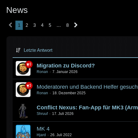
News
1
2
3
4
5
…
8
Letzte Antwort
Migration zu Discord?
Ronan
7. Januar 2026
Moderatoren und Backend Helfer gesuch
Ronan
18. Dezember 2025
Conflict Nexus: Fan-App für MK3 (Arm
Shruuf
17. Juli 2026
MK 4
Hjard
26. Juli 2022