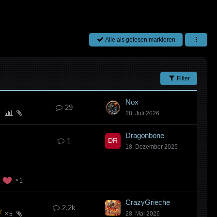
Alle als gelesen markieren
Filter
Nox
29
28. Juli 2026
Dragonbone
1
18. Dezember 2025
1
CrazyGrieche
2,2k
28. Mai 2026
5