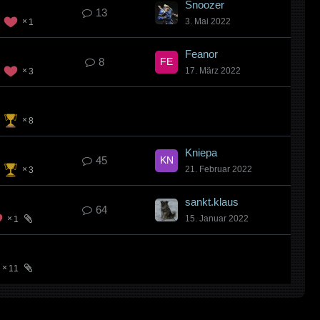
Snoozer
13
3. Mai 2022
1
Feanor
8
17. März 2022
3
8
Kniepa
45
21. Februar 2022
3
sankt.klaus
64
15. Januar 2022
1
11