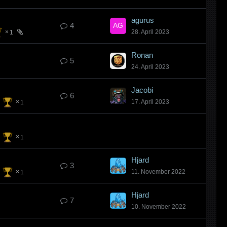
agurus
4
28. April 2023
1
Ronan
5
24. April 2023
Jacobi
6
17. April 2023
1
1
Hjard
3
11. November 2022
1
Hjard
7
10. November 2022