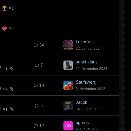
1
4
LukasV
34
22. Januar 2024
sankt.klaus
7
12. November 2023
1
Saufzwerg
13
8. November 2023
4
Jacobi
5
14. August 2023
1
agurus
12
9. August 2023