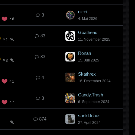
nicci
3
4. Mai 2026
6
Goathead
83
11. November 2025
1
Ronan
33
15. Juli 2025
3
Skathrex
4
16. Dezember 2024
1
Candy.Trash
3
6. September 2024
7
sankt.klaus
874
27. April 2024