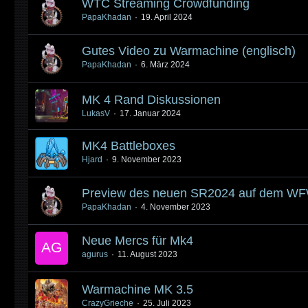
WTC Streaming Crowdfunding
PapaKhadan
19. April 2024
Gutes Video zu Warmachine (englisch)
PapaKhadan
6. März 2024
MK 4 Rand Diskussionen
LukasV
17. Januar 2024
MK4 Battleboxes
Hjard
9. November 2023
Preview des neuen SR2024 auf dem W
PapaKhadan
4. November 2023
Neue Mercs für Mk4
agurus
11. August 2023
Warmachine MK 3.5
CrazyGrieche
25. Juli 2023