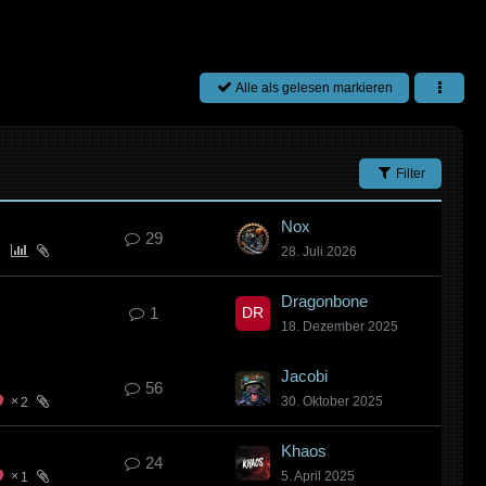
Alle als gelesen markieren
Filter
Nox
29
28. Juli 2026
Dragonbone
1
18. Dezember 2025
Jacobi
56
30. Oktober 2025
2
Khaos
24
5. April 2025
1