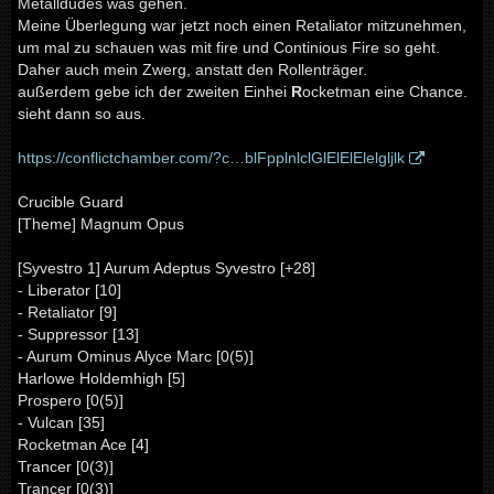
Metalldudes was gehen.
Meine Überlegung war jetzt noch einen Retaliator mitzunehmen,
um mal zu schauen was mit fire und Continious Fire so geht.
Daher auch mein Zwerg, anstatt den Rollenträger.
außerdem gebe ich der zweiten Einhei
R
ocketman eine Chance.
sieht dann so aus.
https://conflictchamber.com/?c…blFpplnlclGlElElElelgljlk
Crucible Guard
[Theme] Magnum Opus
[Syvestro 1] Aurum Adeptus Syvestro [+28]
- Liberator [10]
- Retaliator [9]
- Suppressor [13]
- Aurum Ominus Alyce Marc [0(5)]
Harlowe Holdemhigh [5]
Prospero [0(5)]
- Vulcan [35]
Rocketman Ace [4]
Trancer [0(3)]
Trancer [0(3)]