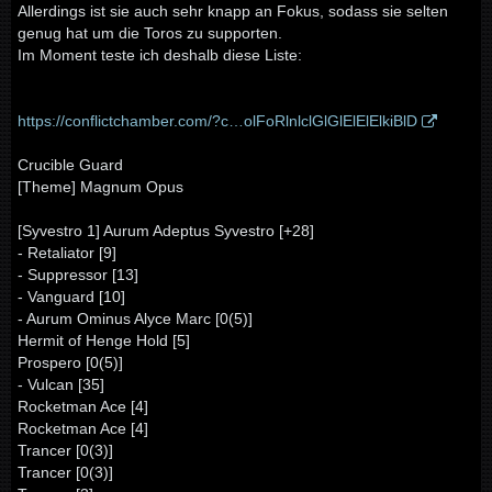
Allerdings ist sie auch sehr knapp an Fokus, sodass sie selten
genug hat um die Toros zu supporten.
Im Moment teste ich deshalb diese Liste:
https://conflictchamber.com/?c…olFoRlnlclGlGlElElElkiBlD
Crucible Guard
[Theme] Magnum Opus
[Syvestro 1] Aurum Adeptus Syvestro [+28]
- Retaliator [9]
- Suppressor [13]
- Vanguard [10]
- Aurum Ominus Alyce Marc [0(5)]
Hermit of Henge Hold [5]
Prospero [0(5)]
- Vulcan [35]
Rocketman Ace [4]
Rocketman Ace [4]
Trancer [0(3)]
Trancer [0(3)]