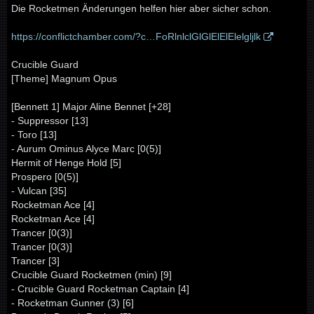
Die Rocketmen Änderungen helfen hier aber sicher schon.
https://conflictchamber.com/?c…FoRlnlclGlGlElElElelgljlk
Crucible Guard
[Theme] Magnum Opus
[Bennett 1] Major Aline Bennet [+28]
- Suppressor [13]
- Toro [13]
- Aurum Ominus Alyce Marc [0(5)]
Hermit of Henge Hold [5]
Prospero [0(5)]
- Vulcan [35]
Rocketman Ace [4]
Rocketman Ace [4]
Trancer [0(3)]
Trancer [0(3)]
Trancer [3]
Crucible Guard Rocketmen (min) [9]
- Crucible Guard Rocketman Captain [4]
- Rocketman Gunner (3) [6]