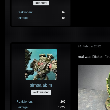
Repenter
Reaktionen
67
Beiträge
86
24. Februar 2022
mal was Dickes fü
simsalabim
Woldwarden
Reaktionen
265
Beiträge
1.022