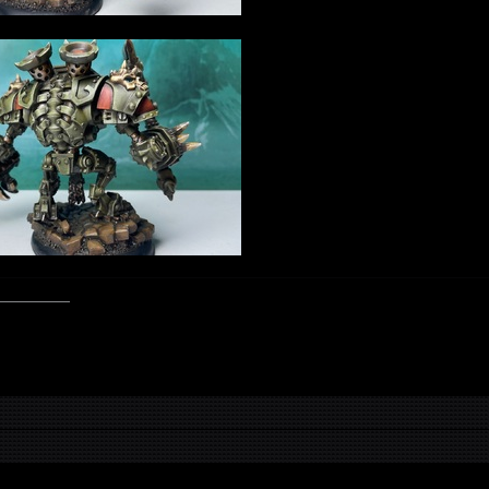
—————