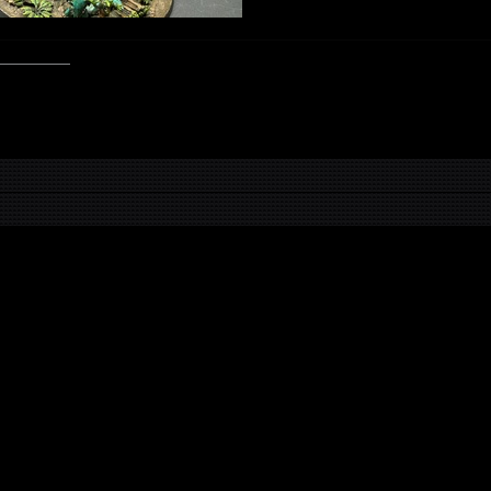
—————