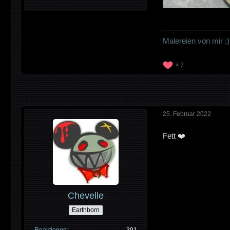
————————
Malereien von mir :)
7
25. Februar 2022
Fett ❤️
Chevelle
Earthborn
Reaktionen
391