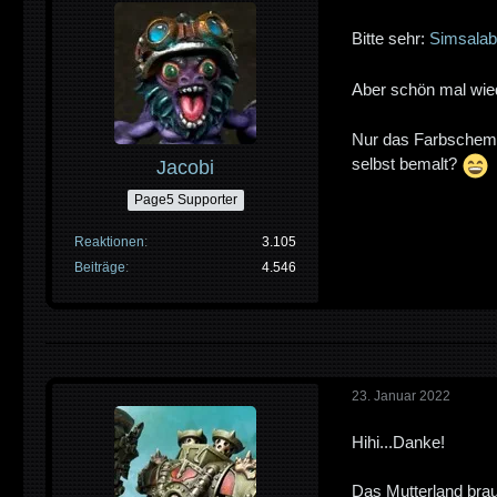
Bitte sehr:
Simsalabi
Aber schön mal wie
Nur das Farbschema 
selbst bemalt?
Jacobi
Page5 Supporter
Reaktionen
3.105
Beiträge
4.546
23. Januar 2022
Hihi...Danke!
Das Mutterland brau