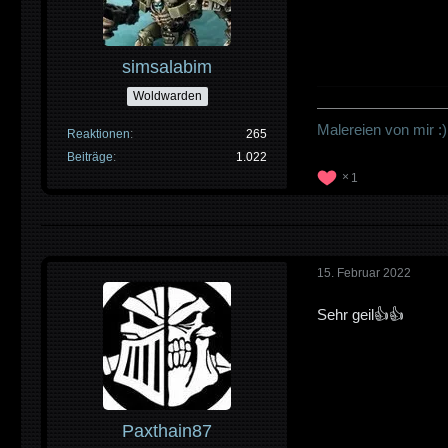
simsalabim
Woldwarden
————————
Malereien von mir :)
Reaktionen
265
Beiträge
1.022
1
15. Februar 2022
Sehr geil👍👍
Paxthain87