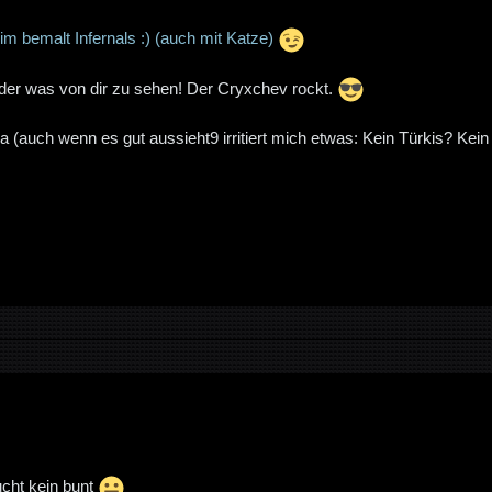
m bemalt Infernals :) (auch mit Katze)
der was von dir zu sehen! Der Cryxchev rockt.
(auch wenn es gut aussieht9 irritiert mich etwas: Kein Türkis? Kein 
cht kein bunt