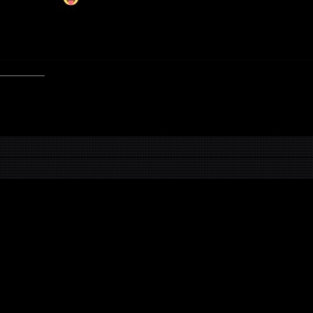
—————