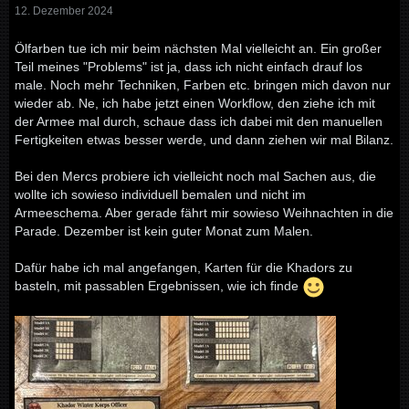
12. Dezember 2024
weil man länger Zeit hat mit der Farbe zu arbeiten und sich
Fehler super einfach korrigieren lassen ).
Ölfarben tue ich mir beim nächsten Mal vielleicht an. Ein großer
Jedenfalls „Frohes Schaffen“.
Teil meines "Problems" ist ja, dass ich nicht einfach drauf los
male. Noch mehr Techniken, Farben etc. bringen mich davon nur
wieder ab. Ne, ich habe jetzt einen Workflow, den ziehe ich mit
der Armee mal durch, schaue dass ich dabei mit den manuellen
Fertigkeiten etwas besser werde, und dann ziehen wir mal Bilanz.
Bei den Mercs probiere ich vielleicht noch mal Sachen aus, die
wollte ich sowieso individuell bemalen und nicht im
Armeeschema. Aber gerade fährt mir sowieso Weihnachten in die
Parade. Dezember ist kein guter Monat zum Malen.
Dafür habe ich mal angefangen, Karten für die Khadors zu
basteln, mit passablen Ergebnissen, wie ich finde