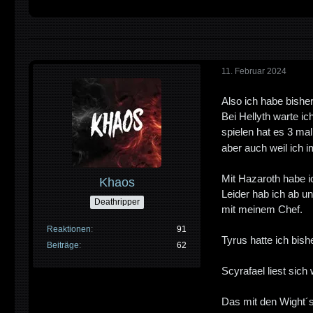
11. Februar 2024
Also ich habe bishe
Bei Hellyth warte i
spielen hat es 3 ma
aber auch weil ich 
Mit Hazaroth habe i
Khaos
Leider hab ich ab 
Deathripper
mit meinem Chef.
Reaktionen
91
Tyrus hatte ich bish
Beiträge
62
Scyrafael liest sich
Das mit den Wight´s