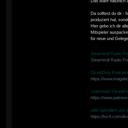
Das wäre natürlich 
Da solltest du dir -
produziert hat, sond
Hier gebe ich dir al
Mitspieler auspacken
für neue und Gelege
Steamtroll Radio Po
Steamtroll Radio P
Dice&Duty Podcasts
https://www.magabo
Unterstützt Dice&Du
https://www.patreo
oder spendiert uns ei
https://ko-fi.com/di