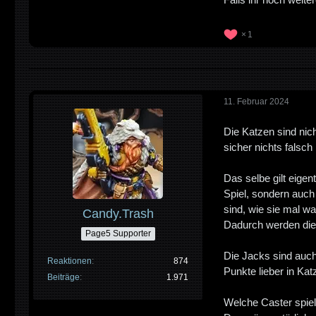
1
11. Februar 2024
Die Katzen sind nic
sicher nichts falsc
Das selbe gilt eigen
Spiel, sondern auch 
sind, wie sie mal wa
Candy.Trash
Dadurch werden die
Page5 Supporter
Die Jacks sind auch
Reaktionen
874
Punkte lieber in Ka
Beiträge
1.971
Welche Caster spie