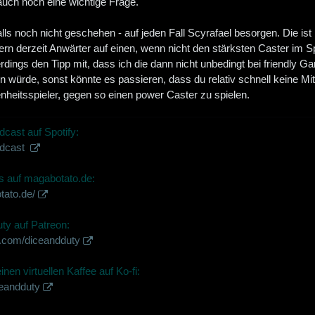
auch noch eine wichtige Frage.
 falls noch nicht geschehen - auf jeden Fall Scyrafael besorgen. Die i
ern derzeit Anwärter auf einen, wenn nicht den stärksten Caster im Sp
lerdings den Tipp mit, dass ich die dann nicht unbedingt bei friendl
 würde, sonst könnte es passieren, dass du relativ schnell keine Mit
nheitsspieler, gegen so einen power Caster zu spielen.
dcast auf Spotify:
odcast
 auf magabotato.de:
tato.de/
ty auf Patreon:
n.com/diceandduty
nen virtuellen Kaffee auf Ko-fi:
ceandduty