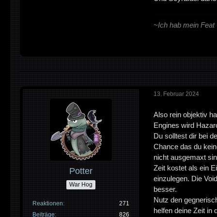
~Ich hab mein Feat 
13. Februar 2024
Also rein objektiv 
Engines wird Hazarot
Du solltest dir bei
Chance das du kein
nicht ausgemaxt sin
Zeit kostet als ein
Potter
einzulegen. Die Voi
War Hog
besser.
Nutz den gegnerisch
Reaktionen
271
helfen deine Zeit in 
Beiträge
826