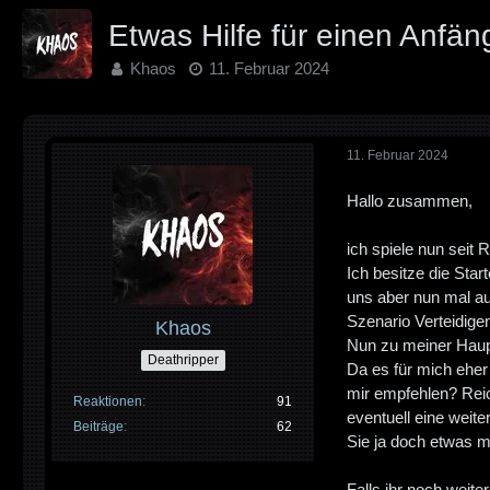
Etwas Hilfe für einen Anfän
Khaos
11. Februar 2024
11. Februar 2024
Hallo zusammen,
ich spiele nun seit 
Ich besitze die Star
uns aber nun mal au
Szenario Verteidige
Khaos
Nun zu meiner Haup
Deathripper
Da es für mich eher
mir empfehlen? Reic
Reaktionen
91
eventuell eine weite
Beiträge
62
Sie ja doch etwas me
Falls ihr noch weite