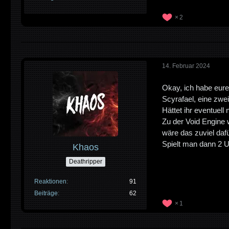
2
14. Februar 2024
Okay, ich habe eur
Scyrafael, eine zwei
Hättet ihr eventuell
Zu der Void Engine 
wäre das zuviel dafü
Spielt man dann 2 U
Khaos
Deathripper
Reaktionen
91
Beiträge
62
1