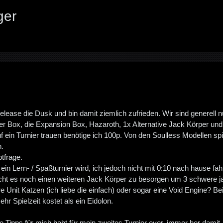
ger
Release die Dusk und bin damit ziemlich zufrieden. Wir sind generell 
ter Box, die Expansion Box, Hazaroth, 1x Alternative Jack Körper und
f ein Turnier trauen benötige ich 100p. Von den Soulless Modellen sp
n.
tfrage.
 ein Lern- / Spaßturnier wird, ich jedoch nicht mit 0:10 nach hause 
ht es noch einen weiteren Jack Körper zu besorgen um 3 schwere jac
re Unit Katzen (ich liebe die einfach) oder sogar eine Void Engine? B
hr Spielzeit kostet als ein Eidolon.
re Tipps für mich habt für mein zweites Turnier ever, immer her damit