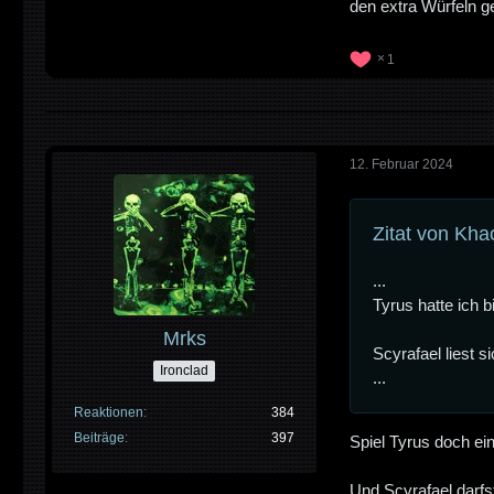
den extra Würfeln g
1
12. Februar 2024
Zitat von Kha
...
Tyrus hatte ich b
Mrks
Scyrafael liest s
Ironclad
...
Reaktionen
384
Beiträge
397
Spiel Tyrus doch ein
Und Scyrafael darfs