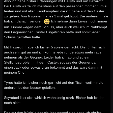
Also ich habe bisher Erfahrungen mit Hellyth und mit Hazaroth.
Bei Hellyth warte ich meistens auf den passenden moment um zu
featen und mit allen Fernkämpfern die ich habe auf den Caster
zu gehen. Von 6 spielen hat es 3 mal geklappt. Die anderen male
hab ich danach verloren
Ich nehme dann Eiryss noch immer
mit. Einmal wegen dem Schuss, aber auch weil ich im Nahkampf
den Gegnerischen Caster Eingefroren hatte und somit jeder
Schuss getroffen hatte.
Mit Hazaroth habe ich bisher 5 spiele gemacht. Die fühlten sich
auch sehr gut an und ich konnte jede runde etwas mehr raus
nehmen als der Gegner. Leider hab ich ab und zu ein
Stelllungsproblem mit dem Caster, sodass der Gegner dann
einen Jack oder sowas dran bekommt und das wars dann mit
meinem Chef.
Tyrus hatte ich bisher noch garnicht auf den Tisch, weil mir die
anderen beiden besser gefallen.
Scyrafael liest sich wirklich wahnsinnig stark. Bisher hab ich ihn
noch nicht.
Das mit den Wight´s das sie Incorporeal sind hatte ich ehrlich