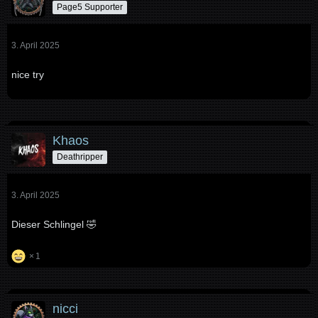
Page5 Supporter
3. April 2025
nice try
Khaos
Deathripper
3. April 2025
Dieser Schlingel 🤣
1
nicci