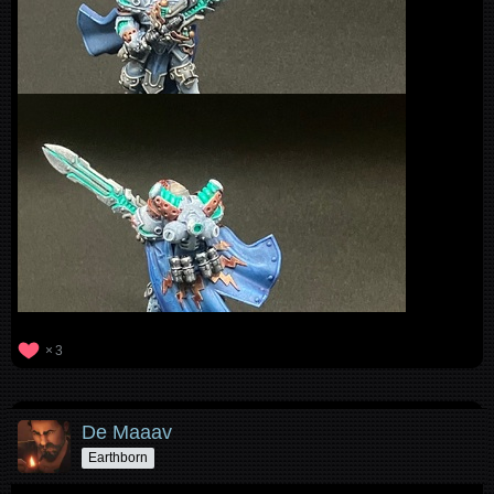
3
De Maaav
Earthborn