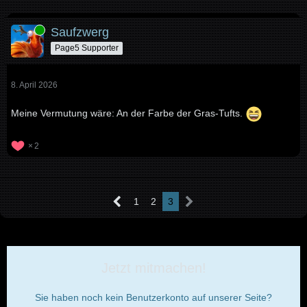
Online
Saufzwerg
Page5 Supporter
8. April 2026
Meine Vermutung wäre: An der Farbe der Gras-Tufts.
2
1
2
3
Jetzt mitmachen!
Sie haben noch kein Benutzerkonto auf unserer Seite?