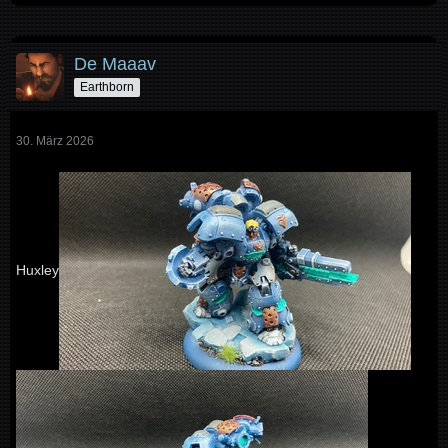
De Maaav
Earthborn
30. März 2026
Huxley