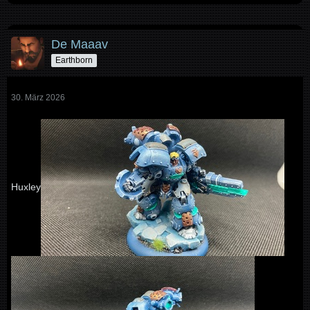
De Maaav
Earthborn
30. März 2026
Huxley