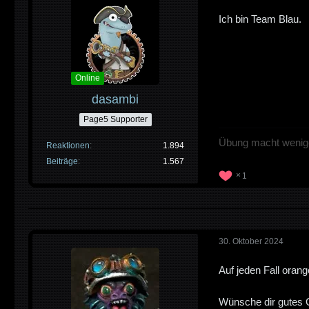
Ich bin Team Blau.
Online
dasambi
Page5 Supporter
Übung macht wenige
Reaktionen
1.894
Beiträge
1.567
1
30. Oktober 2024
Auf jeden Fall oran
Wünsche dir gutes 