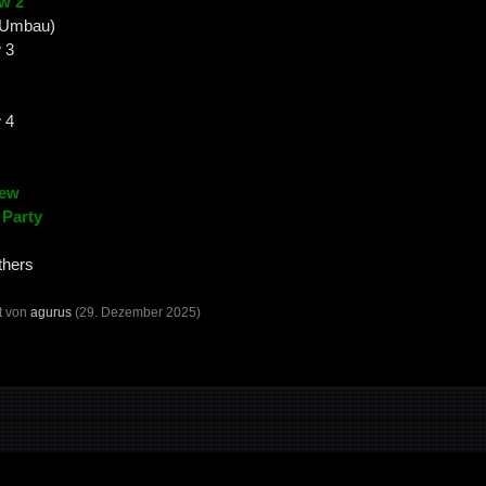
w 2
(Umbau)
 3
 4
rew
 Party
thers
zt von
agurus
(
29. Dezember 2025
)