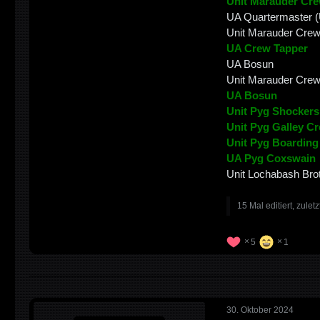
Unit Marauder Cre
UA Quartermaster 
Unit Marauder Crew
UA Crew Tapper
UA Bosun
Unit Marauder Crew
UA Bosun
Unit Pyg Shockers
Unit Pyg Galley C
Unit Pyg Boarding
UA Pyg Coxswain
Unit Lochabash Bro
15 Mal editiert, zulet
5
1
30. Oktober 2024