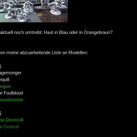
 aktuell noch umtreibt: Haut in Blau oder in Orangebraun?
en meine abzuarbeitende Liste an Modellen:
5
Ragemonger
quill
ongue
 Foulblood
Boomhowler
6
e Diretroll
Diretroll