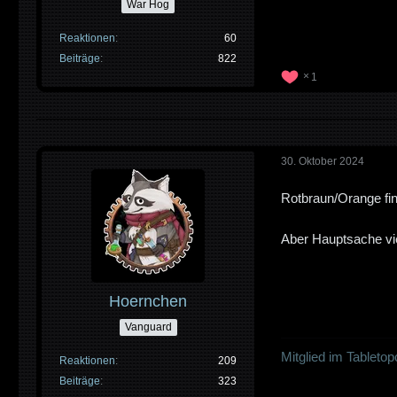
War Hog
Reaktionen
60
Beiträge
822
1
30. Oktober 2024
Rotbraun/Orange fin
Aber Hauptsache vi
Hoernchen
Vanguard
Mitglied im Tableto
Reaktionen
209
Beiträge
323