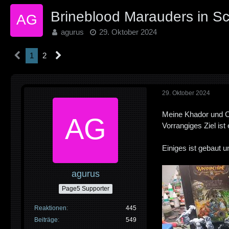
Brineblood Marauders in Sc
agurus
29. Oktober 2024
1
2
29. Oktober 2024
Meine Khador und Ci
Vorrangiges Ziel is
Einiges ist gebaut u
agurus
Page5 Supporter
Reaktionen
445
Beiträge
549