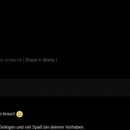
r schlecht!
(
Pinsel
&
Würfel
)
ge braun!
Gelingen und viel Spaß bei deinem Vorhaben.