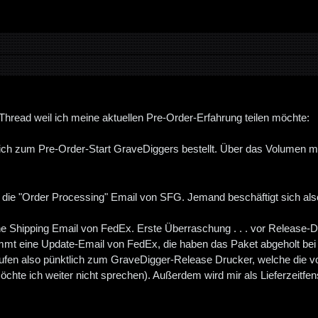
hread weil ich meine aktuellen Pre-Order-Erfahrung teilen möchte:
ich zum Pre-Order-Start GraveDiggers bestellt. Über das Volumen m
 die "Order Processing" Email von SFG. Jemand beschäftigt sich also 
 Shipping Email von FedEx. Erste Überraschung . . . vor Release-Date 
mt eine Update-Email von FedEx, die haben das Paket abgeholt bei SF
ufen also pünktlich zum GraveDigger-Release Drucker, welche die v
chte ich weiter nicht sprechen). Außerdem wird mir als Lieferzeitfenster