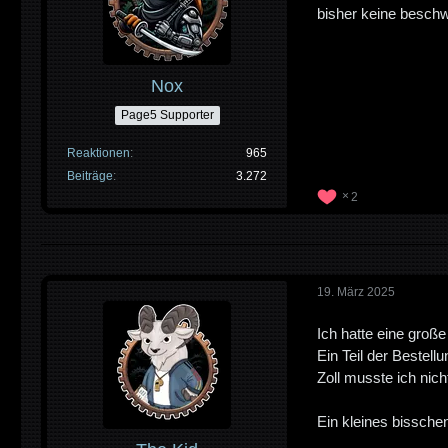
bisher keine besch
Nox
Page5 Supporter
Reaktionen
965
Beiträge
3.272
2
19. März 2025
Ich hatte eine groß
Ein Teil der Bestel
Zoll musste ich nic
Ein kleines bisschen