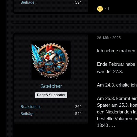
Beiträge
534
1
26. März 2025
Ich nehme mal den T
Ende Februar habe 
war der 27.3.
Am 24.3. erhalte ich
Scetcher
Page5 Supporter
Am 25.3. kommt eine
Später am 25.3. kom
Reaktionen
269
den Niederlanden la
Beiträge
544
bestellte Volumen mö
13:40 . . .