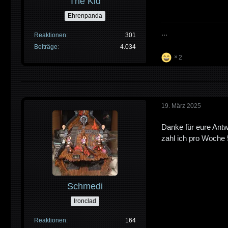
The Kid
Ehrenpanda
...
Reaktionen
301
Beiträge
4.034
2
19. März 2025
Danke für eure Antw
zahl ich pro Woche
Schmedi
Ironclad
Reaktionen
164