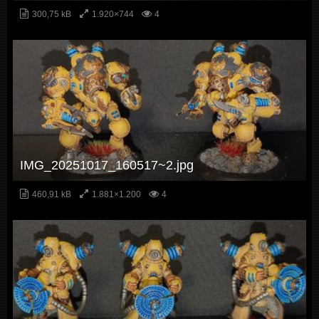
300,75 kB
1.920×744
4
IMG_20251017_160517~2.jpg
460,91 kB
1.881×1.200
4