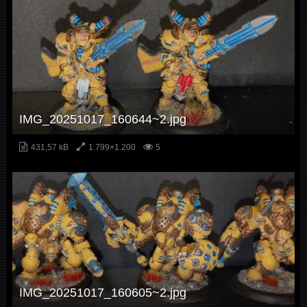
IMG_20251017_160644~2.jpg
431,57 kB
1.799×1.200
5
IMG_20251017_160605~2.jpg