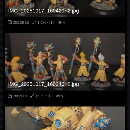
IMG_20251017_160420~2.jpg
353,29 kB
1.920×915
4
IMG_20251017_160246~2.jpg
288,9 kB
1.920×912
5