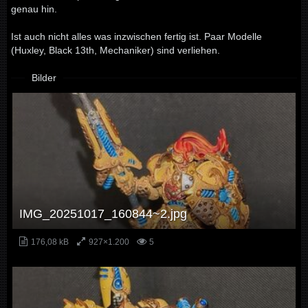
genau hin.
Ist auch nicht alles was inzwischen fertig ist. Paar Modelle
(Huxley, Black 13th, Mechaniker) sind verliehen.
Bilder
IMG_20251017_160844~2.jpg
176,08 kB
927×1.200
5