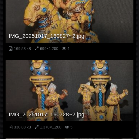
IMG_20251017_160827~2.jpg
169,53 kB
699×1.200
4
IMG_20251017_160728~2.jpg
330,88 kB
1.370×1.200
5