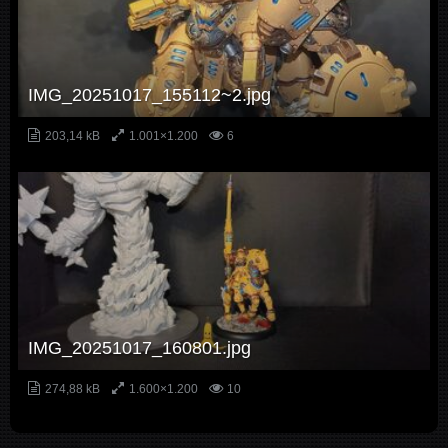
IMG_20251017_155112~2.jpg
203,14 kB
1.001×1.200
6
IMG_20251017_160801.jpg
274,88 kB
1.600×1.200
10