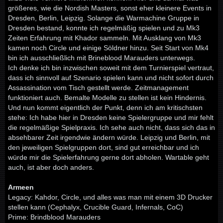
größeres, wie die Nordish Masters, sonst eher kleinere Events in
Dresden, Berlin, Leipzig. Solange die Warmachine Gruppe in
Dresden bestand, konnte ich regelmäßig spielen und zu Mk3
Zeiten Erfahrung mit Khador sammeln. Mit Ausklang von Mk3
kamen noch Circle und einige Söldner hinzu. Seit Start von Mk4
bin ich ausschließlich mit Brineblood Marauders unterwegs.
Ich denke ich bin inzwischen soweit mit dem Turnierspiel vertraut,
dass ich sinnvoll auf Szenario spielen kann und nicht sofort durch
Assassination vom Tisch gestellt werde. Zeitmanagement
funktioniert auch. Bemalte Modelle zu stellen ist kein Hindernis.
Und nun kommt eigentlich der Punkt, denn ich am kritischsten
stehe: Ich habe hier in Dresden keine Spielergruppe und mir fehlt
die regelmäßige Spielpraxis. Ich sehe auch nicht, dass sich das in
absehbarer Zeit irgendwie ändern würde. Leipzig und Berlin, mit
den jeweiligen Spielgruppen dort, sind gut erreichbar und ich
würde mir die Spielerfahrung gerne dort abholen. Wartable geht
auch, ist aber doch anders.
Armeen
Legacy: Kahdor, Circle, und alles was man mit einem 3D Drucker
stellen kann (Cephalyx, Crucible Guard, Infernals, CoC)
Prime: Brindblood Marauders