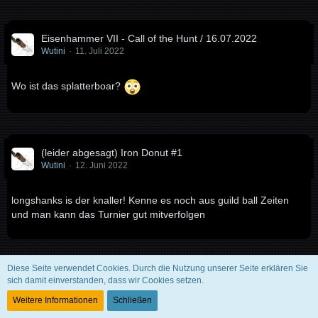
Eisenhammer VII - Call of the Hunt / 16.07.2022
Wutini
11. Juli 2022
Wo ist das splatterboar?
(leider abgesagt) Iron Donut #1
Wutini
12. Juni 2022
longshanks is der knaller! Kenne es noch aus guild ball Zeiten
und man kann das Turnier gut mitverfolgen
Diese Seite verwendet Cookies. Durch die Nutzung unserer Seite erklären Sie
Platzieren von Gelände durch Theme Bonus
sich damit einverstanden, dass wir Cookies setzen.
Wutini
10. Juni 2022
Weitere Informationen
Schließen