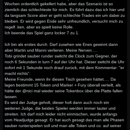
Wochen ordentlich gekellert habe, aber das Szenario ist so
ziemlich das schlechteste für mich. Es führt dazu das ich hier und
da langsam Score aber er geht schlechte Trades ein um dabei zu
bleiben. Er wird gegen Ende sehr unfreundlich, versucht mich zu
regelf..ken, aber es spielt keine Rolle.
Ich beende das Spiel ganz locker 7 zu 1.
Ich bin als erstes durch. Darf zusehen wie Enes gewinnt dann
aber Martin und Manni verlieren. Meine Nerven.....
Tobi grindet sauber runder switcht die Clock zum Gegner, der
noch 6 Sekunden in turn 7 auf der Uhr hat. Dieser switcht die Uhr
sofort mit 1 Sekunde noch drauf zurück, mit dem Kommentar: "er
macht nichts".
Meine Freunde, wenn ihr diesen Tisch gesehen hättet..... Da
lagen bestimmt 15 Token und Marker + Fury überall verteilt, als
hätte der @nici mal wieder seine Tokenbox über die Platte fallen
lassen.
Es wird der Judge geholt, dieser holt dann auch noch ein
weiteren Judge, die beiden Spieler werden immer lauter und
streiten. Ich darf mich leider nicht einmischen, wurde anfangs
vom Headjudge gesagt. Er hat auch gesagt das man alle Phasen
sauber runterspielen soll und man alle Token und co. auf seiner