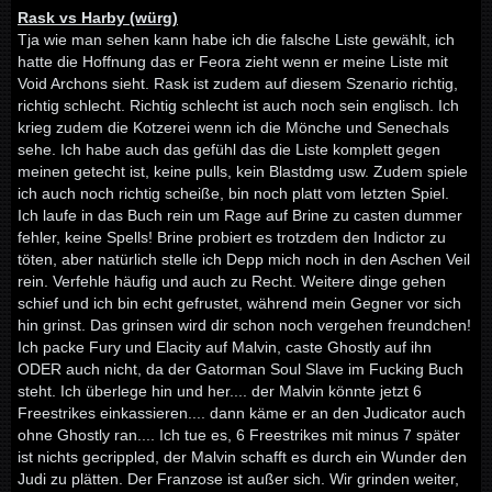
Rask vs Harby (würg)
Tja wie man sehen kann habe ich die falsche Liste gewählt, ich
hatte die Hoffnung das er Feora zieht wenn er meine Liste mit
Void Archons sieht. Rask ist zudem auf diesem Szenario richtig,
richtig schlecht. Richtig schlecht ist auch noch sein englisch. Ich
krieg zudem die Kotzerei wenn ich die Mönche und Senechals
sehe. Ich habe auch das gefühl das die Liste komplett gegen
meinen getecht ist, keine pulls, kein Blastdmg usw. Zudem spiele
ich auch noch richtig scheiße, bin noch platt vom letzten Spiel.
Ich laufe in das Buch rein um Rage auf Brine zu casten dummer
fehler, keine Spells! Brine probiert es trotzdem den Indictor zu
töten, aber natürlich stelle ich Depp mich noch in den Aschen Veil
rein. Verfehle häufig und auch zu Recht. Weitere dinge gehen
schief und ich bin echt gefrustet, während mein Gegner vor sich
hin grinst. Das grinsen wird dir schon noch vergehen freundchen!
Ich packe Fury und Elacity auf Malvin, caste Ghostly auf ihn
ODER auch nicht, da der Gatorman Soul Slave im Fucking Buch
steht. Ich überlege hin und her.... der Malvin könnte jetzt 6
Freestrikes einkassieren.... dann käme er an den Judicator auch
ohne Ghostly ran.... Ich tue es, 6 Freestrikes mit minus 7 später
ist nichts gecrippled, der Malvin schafft es durch ein Wunder den
Judi zu plätten. Der Franzose ist außer sich. Wir grinden weiter,