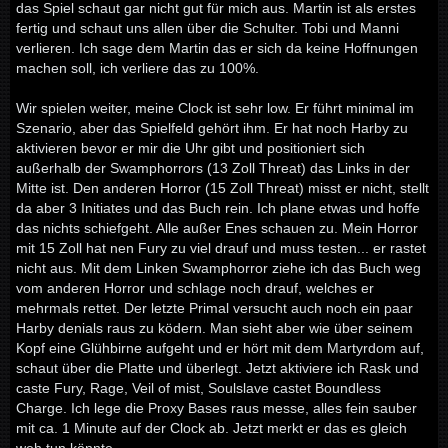
das Spiel schaut gar nicht gut für mich aus. Martin ist als erstes
fertig und schaut uns allen über die Schulter. Tobi und Manni
verlieren. Ich sage dem Martin das er sich da keine Hoffnungen
machen soll, ich verliere das zu 100%.
Wir spielen weiter, meine Clock ist sehr low. Er führt minimal im
Szenario, aber das Spielfeld gehört ihm. Er hat noch Harby zu
aktivieren bevor er mir die Uhr gibt und positioniert sich
außerhalb der Swamphorrors (13 Zoll Threat) das Links in der
Mitte ist. Den anderen Horror (15 Zoll Threat) misst er nicht, stellt
da aber 3 Initiates und das Buch rein. Ich plane etwas und hoffe
das nichts schiefgeht. Alle außer Enes schauen zu. Mein Horror
mit 15 Zoll hat nen Fury zu viel drauf und muss testen... er rastet
nicht aus. Mit dem Linken Swamphorror ziehe ich das Buch weg
vom anderen Horror und schlage noch drauf, welches er
mehrmals rettet. Der letzte Primal versucht auch noch ein paar
Harby denials raus zu ködern. Man sieht aber wie über seinem
Kopf eine Glühbirne aufgeht und er hört mit dem Martyrdom auf,
schaut über die Platte und überlegt. Jetzt aktiviere ich Rask und
caste Fury, Rage, Veil of mist, Soulslave castet Boundless
Charge. Ich lege die Proxy Bases raus messe, alles fein sauber
mit ca. 1 Minute auf der Clock ab. Jetzt merkt er das es gleich