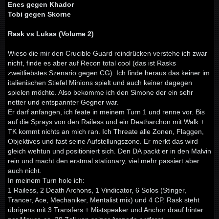
Enes gegen Khador
Tobi gegen Skorne
Rask vs Lukas (Volume 2)
Wieso die mir den Crucible Guard reindrücken verstehe ich zwar
nicht, finde es aber auf Recon total cool (das ist Rasks
zweitliebstes Szenario gegen CG). Ich finde heraus das keiner im
italienischen Stiefel Minions spielt und auch keiner dagegen
spielen möchte. Also bekomme ich den Simone der ein sehr
netter und entspannter Gegner war.
Er darf anfangen, ich feate in meinem Turn 1 und renne vor. Bis
auf die Sprays von den Railess und ein Deatharchon mit Walk +
TK kommt nichts an mich ran. Ich Threate alle Zonen, Flaggen,
Objektives und fast seine Aufstellungszone. Er merkt das wird
gleich wehtun und positioniert sich. Den DA packt er in den Malvin
rein und macht den erstmal stationary, viel mehr passiert aber
auch nicht.
In meinem Turn hole ich:
1 Railess, 2 Death Archons, 1 Vindicator, 6 Solos (Stinger,
Trancer, Ace, Mechaniker, Mentalist mix) und 4 CP. Rask steht
übrigens mit 3 Transfers + Mistspeaker und Anchor drauf hinter