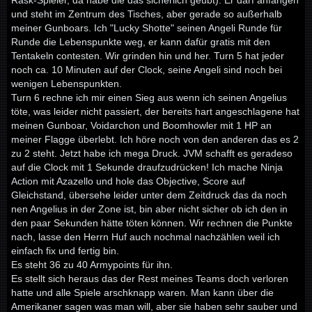
Rask-Spieler, da habe die das sicherlich geübt). Er darf anfangen
und steht im Zentrum des Tisches, aber gerade so außerhalb
meiner Gunboars. Ich "Lucky Shotte" seinen Angeli Runde für
Runde die Lebenspunkte weg, er kann dafür gratis mit den
Tentakeln contesten. Wir grinden hin und her. Turn 5 hat jeder
noch ca. 10 Minuten auf der Clock, seine Angeli sind noch bei
wenigen Lebenspunkten.
Turn 6 rechne ich mir einen Sieg aus wenn ich seinen Angelius
töte, was leider nicht passiert, der bereits hart angeschlagene hat
meinen Gunboar, Voidarchon und Boomhowler mit 1 HP an
meiner Flagge überlebt. Ich höre noch von den anderen das es 2
zu 2 steht. Jetzt habe ich mega Druck. JVM schafft es geradeso
auf die Clock mit 1 Sekunde draufzudrücken! Ich mache Ninja
Action mit Azazello und hole das Objective, Score auf
Gleichstand, übersehe leider unter dem Zeitdruck das da noch
nen Angelius in der Zone ist, bin aber nicht sicher ob ich den in
den paar Sekunden hätte töten können. Wir rechnen die Punkte
nach, lasse den Herrn Huf auch nochmal nachzählen weil ich
einfach fix und fertig bin.
Es steht 36 zu 40 Armypoints für ihn.
Es stellt sich heraus das der Rest meines Teams doch verloren
hatte und alle Spiele arschknapp waren. Man kann über die
Amerikaner sagen was man will, aber sie haben sehr sauber und