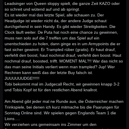
Leadsinger von Queen sloppy spielt, die ganze Zeit KAZO oder
so schreit und wütend auf und ab springt.
Es ist wieder mal das letzte Spiel, alle schauen zu. Der
Headjudge ist wieder nicht da, der andere Judge schaut
durchgehend in sein Handy. Es gibt wieder Streitigkeiten. Die
Clock läuft weiter. De Puta hat noch eine chance zu gewinnen,
muss nen solo auf die 7 treffen um das Spiel auf ein
unentschieden zu holen, dann ginge es in um Armypoints die er
fast sicher gewinnt. Er Trampled rüber (gratis). Er haut drauf,
verfehlt den boost, haut nochmal drauf, verfehlt den boost. Haut
nochmal drauf, boosted, trifft. MOMENT MAL?!! War das nicht so
das man seine Initials verliert wenn man trampled? Jup! Wer
Rechnen kann weiß das der letzte Buy falsch ist.
JUUUUUUDGE!!!!!!
Tobi bekommt mal im Judgecall Recht, wir gewinnen knapp 3-2
und Tobis Kopf ist für den restlichen Abend knallrot.
Am Abend gibt jeder mal ne Runde aus, die Österreicher machen
Trinkspiele, bei denen ich kurz mitmache bis die Paarungen für
Sonntag Online sind. Wir spielen gegen Englands Team 1 die
Lions.....
Wir verziehen uns gemeinsam ins Zimmer um den