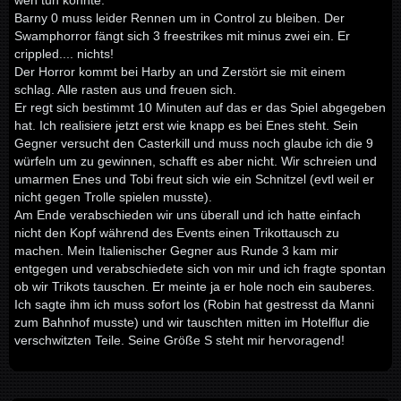
weh tun könnte.
Barny 0 muss leider Rennen um in Control zu bleiben. Der
Swamphorror fängt sich 3 freestrikes mit minus zwei ein. Er
crippled.... nichts!
Der Horror kommt bei Harby an und Zerstört sie mit einem
schlag. Alle rasten aus und freuen sich.
Er regt sich bestimmt 10 Minuten auf das er das Spiel abgegeben
hat. Ich realisiere jetzt erst wie knapp es bei Enes steht. Sein
Gegner versucht den Casterkill und muss noch glaube ich die 9
würfeln um zu gewinnen, schafft es aber nicht. Wir schreien und
umarmen Enes und Tobi freut sich wie ein Schnitzel (evtl weil er
nicht gegen Trolle spielen musste).
Am Ende verabschieden wir uns überall und ich hatte einfach
nicht den Kopf während des Events einen Trikottausch zu
machen. Mein Italienischer Gegner aus Runde 3 kam mir
entgegen und verabschiedete sich von mir und ich fragte spontan
ob wir Trikots tauschen. Er meinte ja er hole noch ein sauberes.
Ich sagte ihm ich muss sofort los (Robin hat gestresst da Manni
zum Bahnhof musste) und wir tauschten mitten im Hotelflur die
verschwitzten Teile. Seine Größe S steht mir hervoragend!