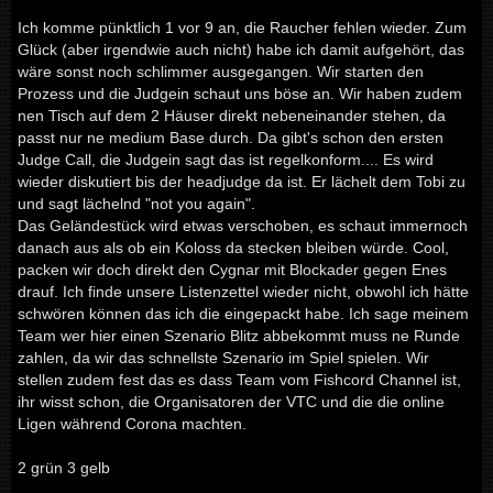
Ich komme pünktlich 1 vor 9 an, die Raucher fehlen wieder. Zum
Glück (aber irgendwie auch nicht) habe ich damit aufgehört, das
wäre sonst noch schlimmer ausgegangen. Wir starten den
Prozess und die Judgein schaut uns böse an. Wir haben zudem
nen Tisch auf dem 2 Häuser direkt nebeneinander stehen, da
passt nur ne medium Base durch. Da gibt's schon den ersten
Judge Call, die Judgein sagt das ist regelkonform.... Es wird
wieder diskutiert bis der headjudge da ist. Er lächelt dem Tobi zu
und sagt lächelnd "not you again".
Das Geländestück wird etwas verschoben, es schaut immernoch
danach aus als ob ein Koloss da stecken bleiben würde. Cool,
packen wir doch direkt den Cygnar mit Blockader gegen Enes
drauf. Ich finde unsere Listenzettel wieder nicht, obwohl ich hätte
schwören können das ich die eingepackt habe. Ich sage meinem
Team wer hier einen Szenario Blitz abbekommt muss ne Runde
zahlen, da wir das schnellste Szenario im Spiel spielen. Wir
stellen zudem fest das es dass Team vom Fishcord Channel ist,
ihr wisst schon, die Organisatoren der VTC und die die online
Ligen während Corona machten.
2 grün 3 gelb