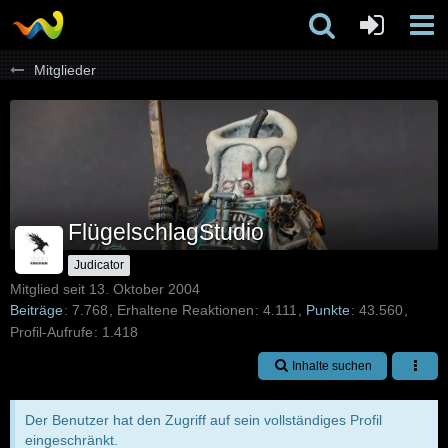
Mitglieder
FlügelschlagStudio
Judicator
Mitglied seit 13. Oktober 2004
Beiträge
7.768
Erhaltene Reaktionen
4.111
Punkte
43.560
Profil-Aufrufe
1.418
Inhalte suchen
Der Benutzer hat den Zugriff auf sein vollständiges Profil
eingeschränkt.