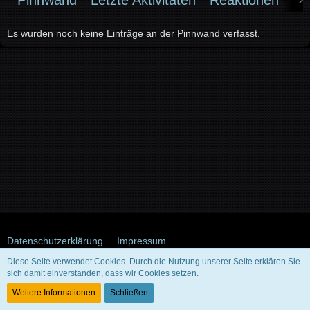
Es wurden noch keine Einträge an der Pinnwand verfasst.
Datenschutzerklärung
Impressum
Diese Seite verwendet Cookies. Durch die Nutzung unserer Seite erklären Sie
sich damit einverstanden, dass wir Cookies setzen.
Community-Software:
WoltLab Suite™ 5.5.26
Weitere Informationen
Schließen