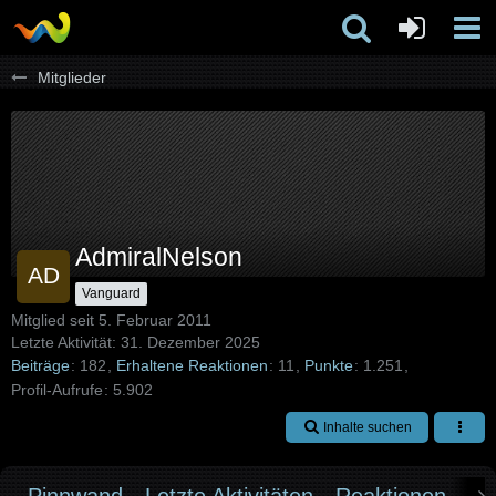
Mitglieder
AdmiralNelson
Vanguard
Mitglied seit 5. Februar 2011
Letzte Aktivität:
31. Dezember 2025
Beiträge
182
Erhaltene Reaktionen
11
Punkte
1.251
Profil-Aufrufe
5.902
Inhalte suchen
Pinnwand
Letzte Aktivitäten
Reaktionen
Üb