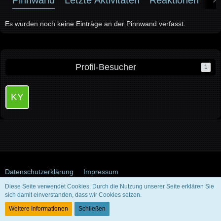
Es wurden noch keine Einträge an der Pinnwand verfasst.
Profil-Besucher
1
Datenschutzerklärung
Impressum
Diese Seite verwendet Cookies. Durch die Nutzung unserer Seite erklären Sie
sich damit einverstanden, dass wir Cookies setzen.
Community-Software:
WoltLab Suite™ 5.5.26
Weitere Informationen
Schließen