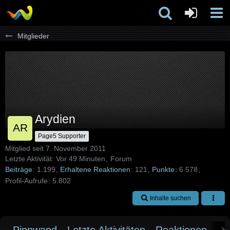
Mitglieder
Arydien
Page5 Supporter
Mitglied seit 7. November 2011
Letzte Aktivität:
Vor 49 Minuten
Forum
Beiträge
1.199
Erhaltene Reaktionen
121
Punkte
6.578
Profil-Aufrufe
5.802
Inhalte suchen
Pinnwand
Letzte Aktivitäten
Reaktionen
Üb