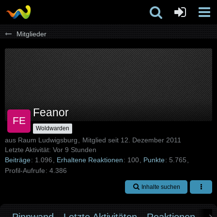
Mitglieder
Feanor
Woldwarden
aus Raum Ludwigsburg
Mitglied seit 12. Dezember 2011
Letzte Aktivität:
Vor 9 Stunden
Beiträge
1.096
Erhaltene Reaktionen
100
Punkte
5.765
Profil-Aufrufe
4.386
Inhalte suchen
Pinnwand
Letzte Aktivitäten
Reaktionen
Üb