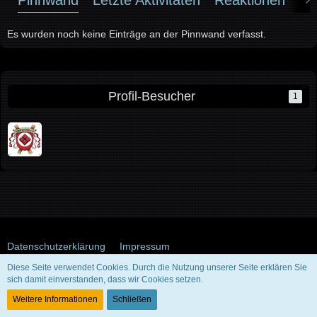
Es wurden noch keine Einträge an der Pinnwand verfasst.
Profil-Besucher
1
Datenschutzerklärung
Impressum
Diese Seite verwendet Cookies. Durch die Nutzung unserer Seite erklären Sie
sich damit einverstanden, dass wir Cookies setzen.
Community-Software:
WoltLab Suite™ 5.5.26
Weitere Informationen
Schließen