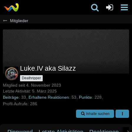
Mitglieder
Luke.IV aka Silazz
Deathripper
Mitglied seit 4. November 2023
Letzte Aktivität:
5. März 2025
Beiträge
33
Erhaltene Reaktionen
53
Punkte
228
Profil-Aufrufe
286
Inhalte suchen
Pinnwand
Letzte Aktivitäten
Reaktionen
Üb