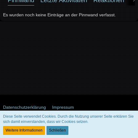
Es wurden noch keine Einträge an der Pinnwand verfasst.
Datenschutzerklärung
Impressum
Diese Seite verwendet Cookies. Durch die Nutzung unserer Seite erklären Sie
sich damit einverstanden, dass wir Cookies setzen.
Community-Software:
WoltLab Suite™ 5.5.26
Weitere Informationen
Schließen