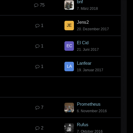
bnf
75
7. März 2018
Jens2
1
20. Dezember 2017
El Cid
1
21. Juni 2017
Lanfear
1
19. Januar 2017
Prometheus
7
6. November 2016
Rufus
2
7. Oktober 2016