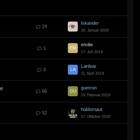
Iskander
29
30. Januar 2020
emilie
1
17. Juli 2019
Lanfear
3
11. April 2019
guerron
re
66
19. Februar 2019
holdornaut
52
27. Oktober 2018