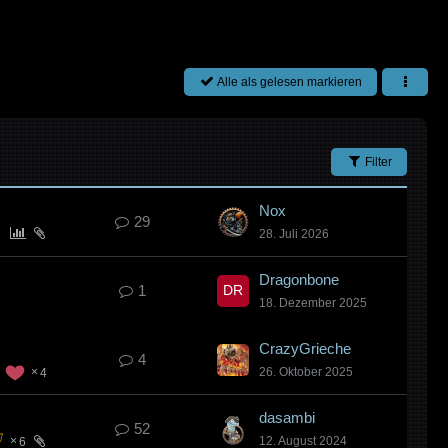
Alle als gelesen markieren
Filter
Nox
29
28. Juli 2026
Dragonbone
1
18. Dezember 2025
CrazyGrieche
4
26. Oktober 2025
4
dasambi
52
12. August 2024
6