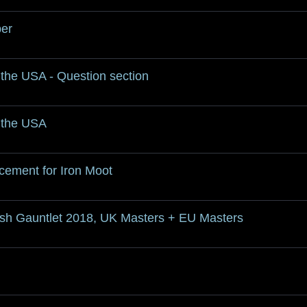
ber
he USA - Question section
 the USA
cement for Iron Moot
rish Gauntlet 2018, UK Masters + EU Masters