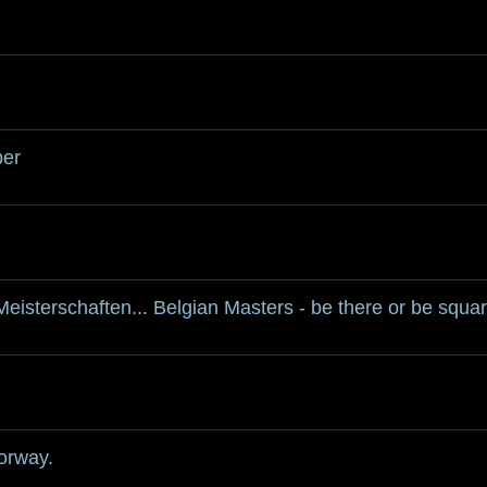
ber
Meisterschaften... Belgian Masters - be there or be squa
orway.