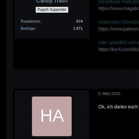
Candy.Trash
Dice&Duty Podcasts
https://www.magabo
Page5 Supporter
Reaktionen
874
Unterstützt Dice&Du
https://www.patreo
Beiträge
1.971
oder spendiert uns ei
https://ko-fi.com/di
5. März 2022
Ok, ich danke euch 