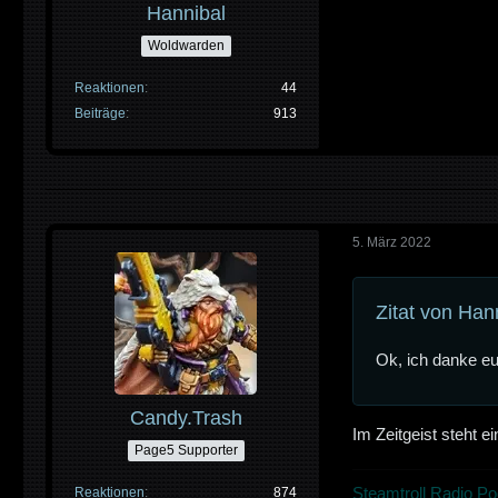
Hannibal
Woldwarden
Reaktionen
44
Beiträge
913
5. März 2022
Zitat von Han
Ok, ich danke eu
Candy.Trash
Im Zeitgeist steht e
Page5 Supporter
Steamtroll Radio Po
Reaktionen
874