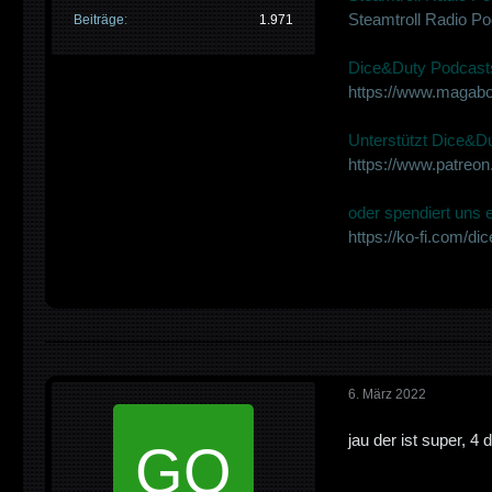
Steamtroll Radio P
Beiträge
1.971
Dice&Duty Podcasts
https://www.magabo
Unterstützt Dice&Du
https://www.patreo
oder spendiert uns ei
https://ko-fi.com/di
6. März 2022
jau der ist super, 4 d