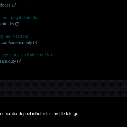
odcast
 auf magabotato.de:
tato.de/
ty auf Patreon:
n.com/diceandduty
nen virtuellen Kaffee auf Ko-fi:
ceandduty
esecrator doppel inflictor full throttle lets go