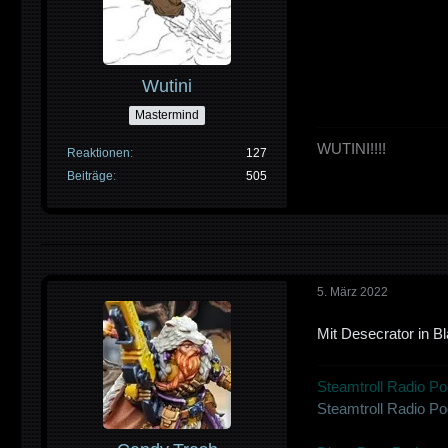
Wutini
Mastermind
WUTINI!!!!
Reaktionen
127
Beiträge
505
5. März 2022
Mit Desecrator in Bl
Steamtroll Radio Po
Steamtroll Radio P